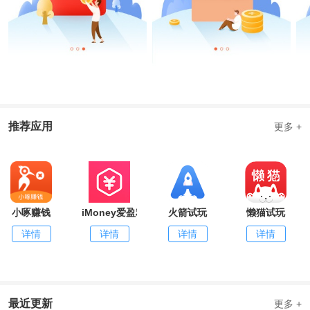
推荐应用
更多 +
小啄赚钱
iMoney爱盈利
火箭试玩
懒猫试玩
详情
详情
详情
详情
最近更新
更多 +