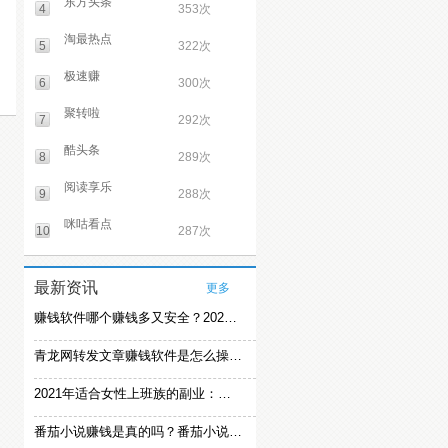
东方头条
4
353次
淘最热点
5
322次
极速赚
6
300次
聚转啦
7
292次
酷头条
8
289次
阅读享乐
9
288次
咪咕看点
10
287次
最新资讯
更多
赚钱软件哪个赚钱多又安全？2021精选赚钱软件
青龙网转发文章赚钱软件是怎么操作的？
2021年适合女性上班族的副业：女生在家赚钱兼职推荐
番茄小说赚钱是真的吗？番茄小说怎么操作赚钱