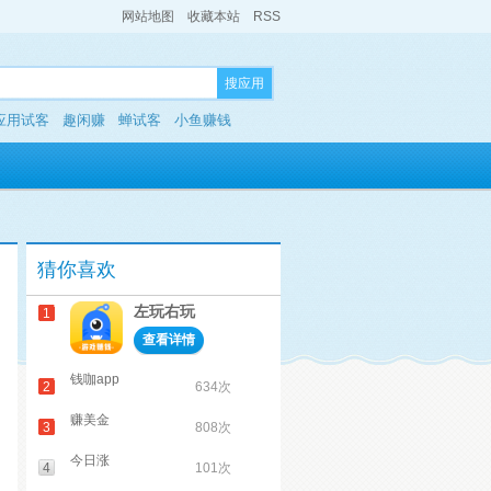
网站地图
收藏本站
RSS
搜应用
应用试客
趣闲赚
蝉试客
小鱼赚钱
猜你喜欢
左玩右玩
1
查看详情
钱咖app
2
634次
赚美金
3
808次
今日涨
4
101次