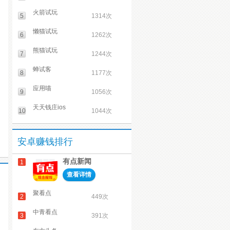
火箭试玩
5
1314次
懒猫试玩
6
1262次
熊猫试玩
7
1244次
蝉试客
8
1177次
应用喵
9
1056次
天天钱庄ios
10
1044次
安卓赚钱排行
有点新闻
1
查看详情
聚看点
2
449次
中青看点
3
391次