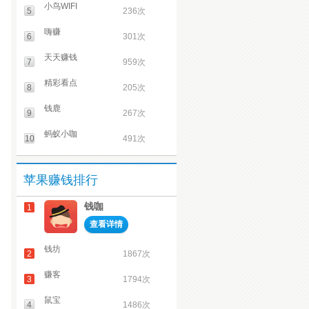
小鸟WIFI
5
236次
嗨赚
6
301次
天天赚钱
7
959次
精彩看点
8
205次
钱鹿
9
267次
蚂蚁小咖
10
491次
苹果赚钱排行
钱咖
1
查看详情
钱坊
2
1867次
赚客
3
1794次
鼠宝
4
1486次