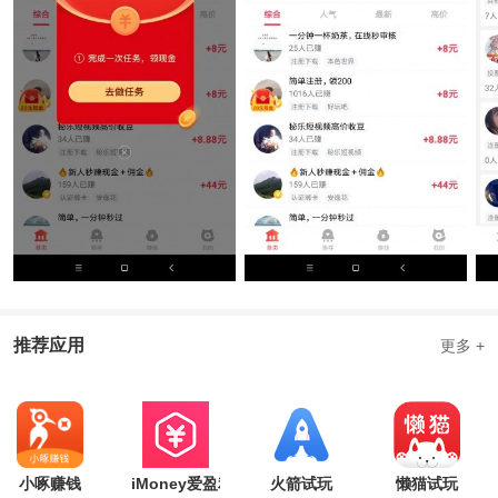
推荐应用
更多 +
小啄赚钱
iMoney爱盈利
火箭试玩
懒猫试玩