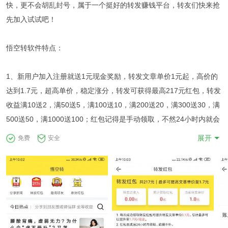
快，更不会胡乱封号，属于一个挺好的转发赚钱平台，转友们快来抢
先加入试试吧！
悟空转软件特点：
1、新用户加入注册就送1元现金奖励，转发文章单价1元起，高价的
达到1.7元，超高单价，稳定涨分，转发可获得最高217元红包，转发
收益满10送2，满50送5，满100送10，满200送20，满300送30，满
500送50，满1000送100；红包记得是手动领取，不然24小时内就会
过期啦，每领到一个红包转发单价就会提高0.1元
展开
免费
安全
2、赚取收益永久满10元即可提现到微信，当天到账
3、邀请收徒可获得提成30%~65%；没有徒孙的提成，只有一级，收
徒红包一共715元，徒弟做任务转发收入满50赠师父5元，满100赠
10，满200赠20，满300赠30，满500赠50，满1000赠100，满5000