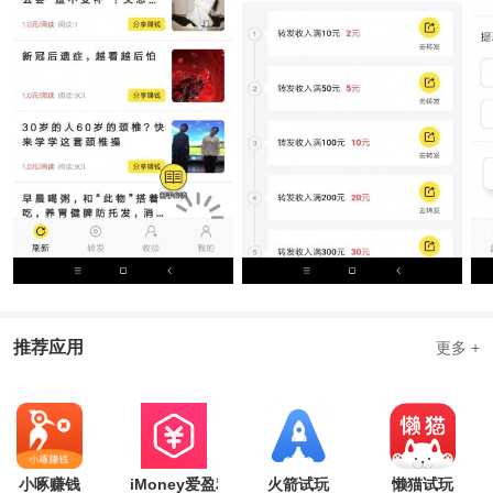
赠500；红包手动领取，24小时内过期，每领到一个红包收徒奖励提
成就会提高5%
推荐应用
更多 +
小啄赚钱
iMoney爱盈利
火箭试玩
懒猫试玩