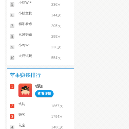
小鸟WIFI
5
236次
小桔文摘
6
144次
精彩看点
7
205次
麻袋赚赚
8
299次
小鸟WIFI
9
236次
大虾试玩
10
554次
苹果赚钱排行
钱咖
1
查看详情
钱坊
2
1867次
赚客
3
1794次
鼠宝
4
1486次