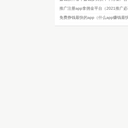
推广注册app拿佣金平台（2021推广
免费挣钱最快的app（什么app赚钱最