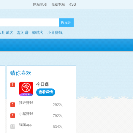
网站地图
收藏本站
RSS
搜应用
应用试客
趣闲赚
蝉试客
小鱼赚钱
猜你喜欢
今日赚
1
查看详情
独匠赚钱
2
292次
小猪赚钱
3
792次
钱咖app
4
634次