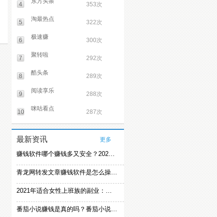
东方头条
4
353次
淘最热点
5
322次
极速赚
6
300次
聚转啦
7
292次
酷头条
8
289次
阅读享乐
9
288次
咪咕看点
10
287次
最新资讯
更多
赚钱软件哪个赚钱多又安全？2021精选赚钱软件
青龙网转发文章赚钱软件是怎么操作的？
2021年适合女性上班族的副业：女生在家赚钱兼职推荐
番茄小说赚钱是真的吗？番茄小说怎么操作赚钱