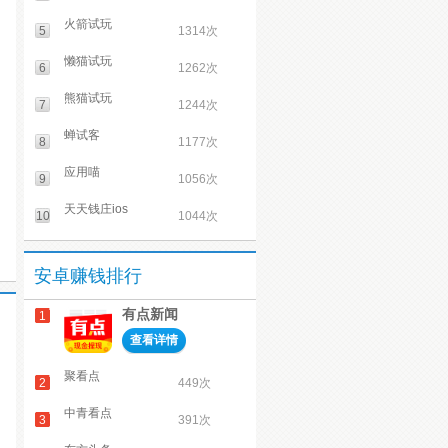
火箭试玩
5
1314次
懒猫试玩
6
1262次
熊猫试玩
7
1244次
蝉试客
8
1177次
应用喵
9
1056次
天天钱庄ios
10
1044次
安卓赚钱排行
有点新闻
1
查看详情
聚看点
2
449次
中青看点
3
391次