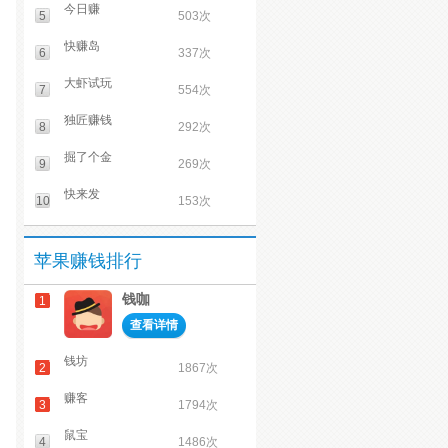
今日赚
5
503次
快赚岛
6
337次
大虾试玩
7
554次
独匠赚钱
8
292次
掘了个金
9
269次
快来发
10
153次
苹果赚钱排行
钱咖
1
查看详情
钱坊
2
1867次
赚客
3
1794次
鼠宝
4
1486次