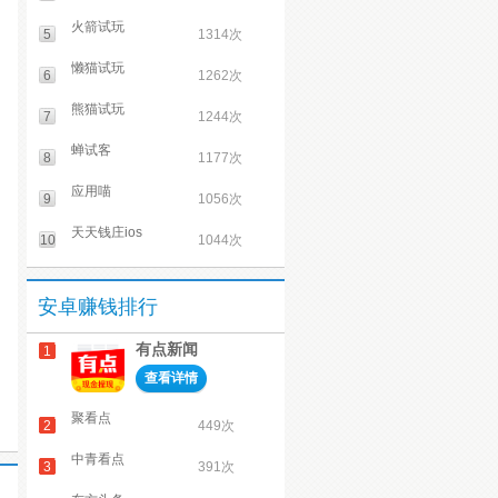
火箭试玩
5
1314次
懒猫试玩
6
1262次
熊猫试玩
7
1244次
蝉试客
8
1177次
应用喵
9
1056次
天天钱庄ios
10
1044次
安卓赚钱排行
有点新闻
1
查看详情
聚看点
2
449次
中青看点
3
391次