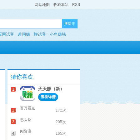
网站地图
收藏本站
RSS
搜应用
应用试客
趣闲赚
蝉试客
小鱼赚钱
猜你喜欢
天天赚（新）
1
查看详情
百万看点
2
172次
惠头条
3
205次
阅资讯
4
165次