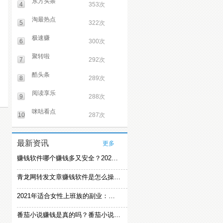
东方头条
4
353次
淘最热点
5
322次
极速赚
6
300次
聚转啦
7
292次
酷头条
8
289次
阅读享乐
9
288次
咪咕看点
10
287次
最新资讯
更多
赚钱软件哪个赚钱多又安全？2021精选赚钱软件
青龙网转发文章赚钱软件是怎么操作的？
2021年适合女性上班族的副业：女生在家赚钱兼职推荐
番茄小说赚钱是真的吗？番茄小说怎么操作赚钱