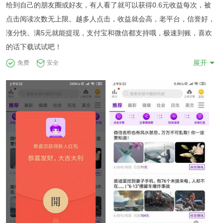
给到自己的朋友圈或好友，有人看了就可以获得0.6元收益每次，被
点击阅读次数无上限。越多人点击，收益就会高，老平台，信誉好，
涨分快。满5元就能提现，支付宝和微信都支持哦，极速到账，喜欢
的话下载试试吧！
展开
免费
安全