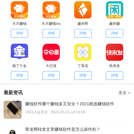
天天赚钱
天天赚钱ios
趣闲帮
趣闲赚
详情
详情
详情
详情
掘了个金
今日涨
丁香花
快来发
详情
详情
详情
详情
最新资讯
更多 +
赚钱软件哪个赚钱多又安全？2021精选赚钱软件
2503人在关注
2023-03-21 14:16:06
青龙网转发文章赚钱软件是怎么操作的？