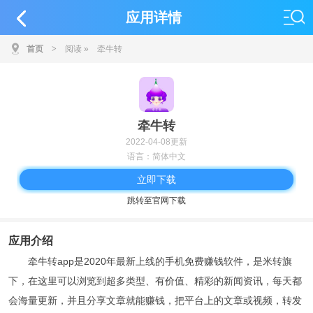
应用详情
首页
>
阅读
»
牵牛转
牵牛转
2022-04-08更新
语言：简体中文
立即下载
跳转至官网下载
应用介绍
牵牛转app是2020年最新上线的手机免费赚钱软件，是米转旗
下，在这里可以浏览到超多类型、有价值、精彩的新闻资讯，每天都
会海量更新，并且分享文章就能赚钱，把平台上的文章或视频，转发