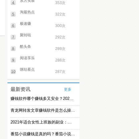
东方头条
4
353次
淘最热点
5
322次
极速赚
6
300次
聚转啦
7
292次
酷头条
8
289次
阅读享乐
9
288次
咪咕看点
10
287次
最新资讯
更多
赚钱软件哪个赚钱多又安全？2021精选赚钱软件
青龙网转发文章赚钱软件是怎么操作的？
2021年适合女性上班族的副业：女生在家赚钱兼职推荐
番茄小说赚钱是真的吗？番茄小说怎么操作赚钱