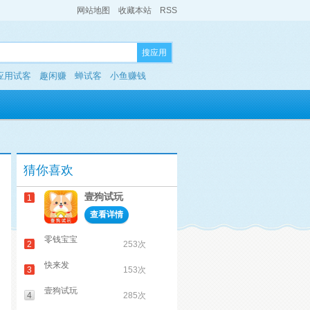
网站地图
收藏本站
RSS
搜应用
应用试客
趣闲赚
蝉试客
小鱼赚钱
猜你喜欢
壹狗试玩
1
查看详情
零钱宝宝
2
253次
快来发
3
153次
壹狗试玩
4
285次