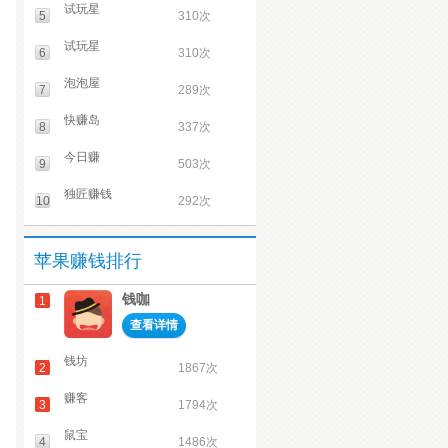
试玩星
5
310次
试玩星
6
310次
泡泡屋
7
289次
快赚岛
8
337次
今日赚
9
503次
独匠赚钱
10
292次
苹果赚钱排行
钱咖
1
查看详情
钱坊
2
1867次
赚客
3
1794次
鼠宝
4
1486次