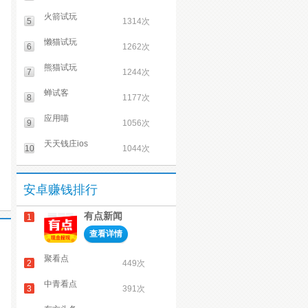
火箭试玩
5
1314次
懒猫试玩
6
1262次
熊猫试玩
7
1244次
蝉试客
8
1177次
应用喵
9
1056次
天天钱庄ios
10
1044次
安卓赚钱排行
有点新闻
1
查看详情
聚看点
2
449次
中青看点
3
391次