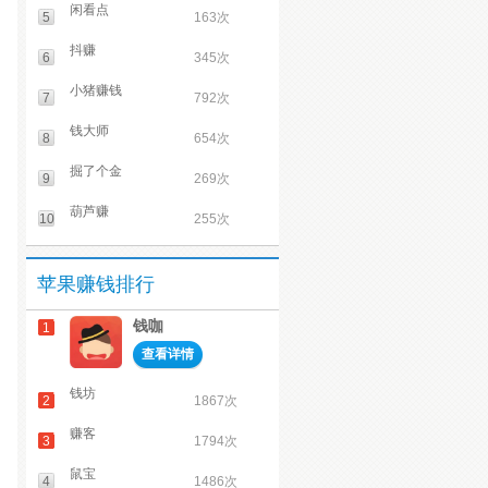
闲看点
5
163次
抖赚
6
345次
小猪赚钱
7
792次
钱大师
8
654次
掘了个金
9
269次
葫芦赚
10
255次
苹果赚钱排行
钱咖
1
查看详情
钱坊
2
1867次
赚客
3
1794次
鼠宝
4
1486次