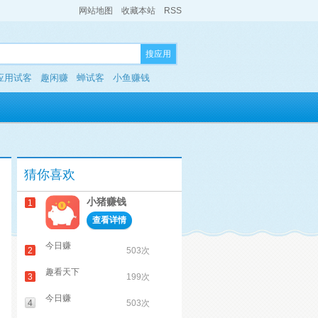
网站地图
收藏本站
RSS
搜应用
应用试客
趣闲赚
蝉试客
小鱼赚钱
猜你喜欢
小猪赚钱
1
查看详情
今日赚
2
503次
趣看天下
3
199次
今日赚
4
503次