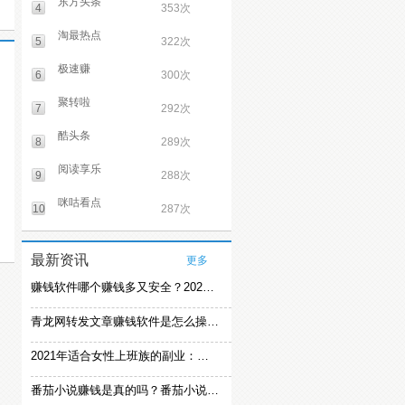
东方头条
4
353次
淘最热点
5
322次
极速赚
6
300次
聚转啦
7
292次
酷头条
8
289次
阅读享乐
9
288次
咪咕看点
10
287次
最新资讯
更多
赚钱软件哪个赚钱多又安全？2021精选赚钱软件
青龙网转发文章赚钱软件是怎么操作的？
2021年适合女性上班族的副业：女生在家赚钱兼职推荐
番茄小说赚钱是真的吗？番茄小说怎么操作赚钱