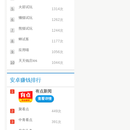
火箭试玩
5
1314次
懒猫试玩
6
1262次
熊猫试玩
7
1244次
蝉试客
8
1177次
应用喵
9
1056次
天天钱庄ios
10
1044次
安卓赚钱排行
有点新闻
1
查看详情
聚看点
2
449次
中青看点
3
391次