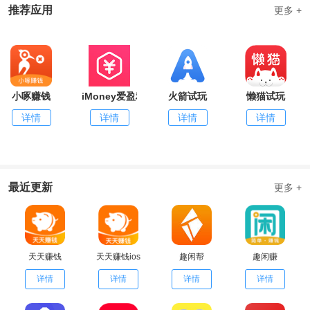
推荐应用
更多 +
小啄赚钱
iMoney爱盈利
火箭试玩
懒猫试玩
详情
详情
详情
详情
最近更新
更多 +
天天赚钱
天天赚钱ios
趣闲帮
趣闲赚
详情
详情
详情
详情