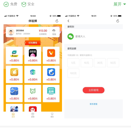
展开
免费
安全