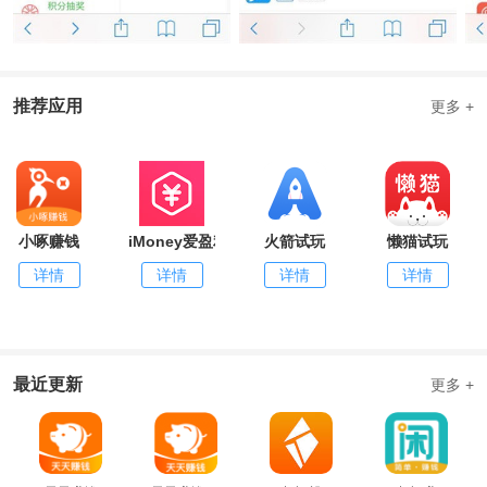
推荐应用
更多 +
小啄赚钱
iMoney爱盈利
火箭试玩
懒猫试玩
详情
详情
详情
详情
最近更新
更多 +