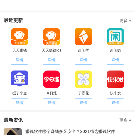
最近更新
更多 +
天天赚钱
天天赚钱ios
趣闲帮
趣闲赚
详情
详情
详情
详情
掘了个金
今日涨
丁香花
快来发
详情
详情
详情
详情
最新资讯
更多 +
赚钱软件哪个赚钱多又安全？2021精选赚钱软件