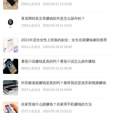
2500人在关注
2023-03-21 14:16:06
青龙网转发文章赚钱软件是怎么操作的？
1582人在关注
2023-03-19 21:19:10
2021年适合女性上班族的副业：女生在家赚钱兼职推荐
2021人在关注
2023-03-19 21:18:40
番茄小说赚钱是真的吗？番茄小说怎么操作赚钱
3936人在关注
2023-03-16 21:48:59
抖音极速版赚钱是真的吗？最终我还是放弃刷视频赚钱
2927人在关注
2023-03-16 21:48:54
在家里做什么能赚钱？在家用手机赚钱的方法
1577人在关注
2023-03-16 13:22:21