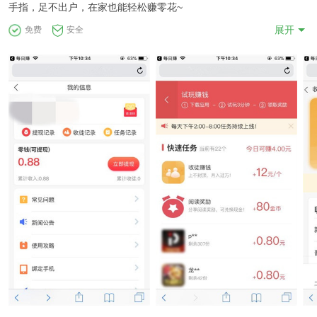
手指，足不出户，在家也能轻松赚零花~
展开
免费
安全