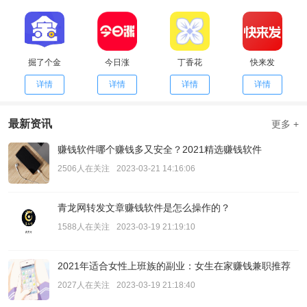
掘了个金
今日涨
丁香花
快来发
详情
详情
详情
详情
最新资讯
更多 +
赚钱软件哪个赚钱多又安全？2021精选赚钱软件
2506人在关注
2023-03-21 14:16:06
青龙网转发文章赚钱软件是怎么操作的？
1588人在关注
2023-03-19 21:19:10
2021年适合女性上班族的副业：女生在家赚钱兼职推荐
2027人在关注
2023-03-19 21:18:40