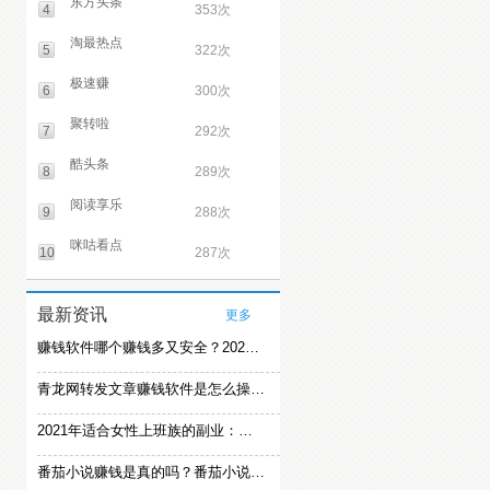
东方头条
4
353次
淘最热点
5
322次
极速赚
6
300次
聚转啦
7
292次
酷头条
8
289次
阅读享乐
9
288次
咪咕看点
10
287次
最新资讯
更多
赚钱软件哪个赚钱多又安全？2021精选赚钱软件
青龙网转发文章赚钱软件是怎么操作的？
2021年适合女性上班族的副业：女生在家赚钱兼职推荐
番茄小说赚钱是真的吗？番茄小说怎么操作赚钱