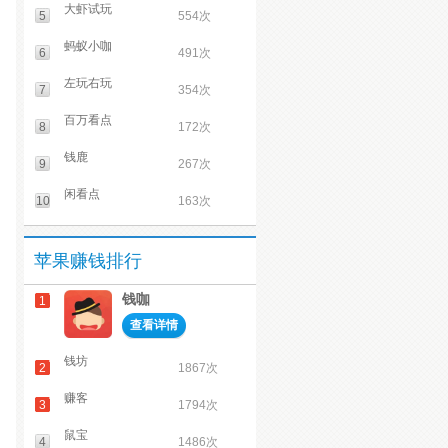
大虾试玩
5
554次
蚂蚁小咖
6
491次
左玩右玩
7
354次
百万看点
8
172次
钱鹿
9
267次
闲看点
10
163次
苹果赚钱排行
钱咖
1
查看详情
钱坊
2
1867次
赚客
3
1794次
鼠宝
4
1486次