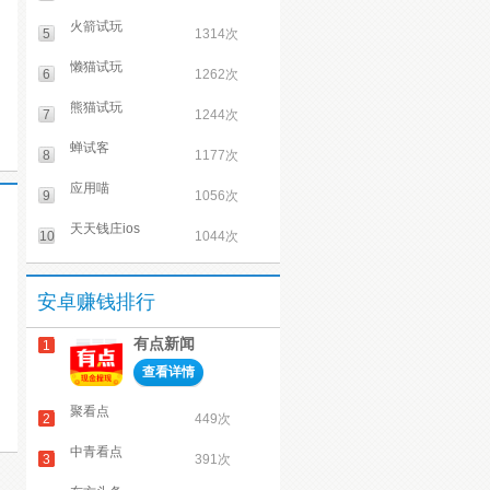
火箭试玩
5
1314次
懒猫试玩
6
1262次
熊猫试玩
7
1244次
蝉试客
8
1177次
应用喵
9
1056次
天天钱庄ios
10
1044次
安卓赚钱排行
有点新闻
1
查看详情
聚看点
2
449次
中青看点
3
391次