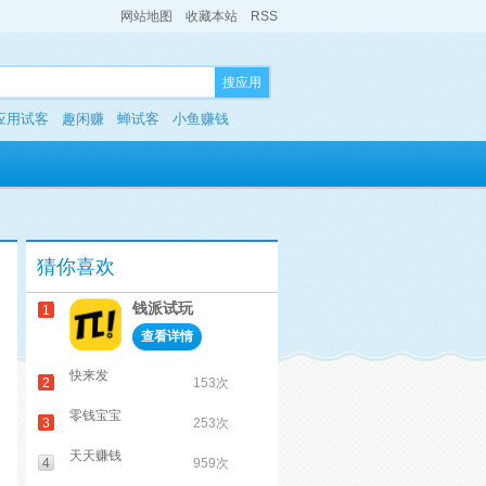
网站地图
收藏本站
RSS
搜应用
应用试客
趣闲赚
蝉试客
小鱼赚钱
猜你喜欢
钱派试玩
1
查看详情
快来发
2
153次
零钱宝宝
3
253次
天天赚钱
4
959次