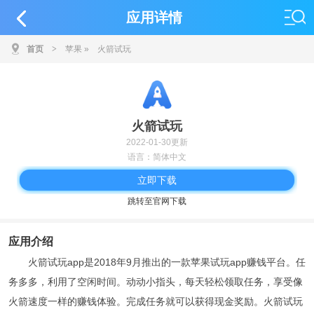
应用详情
首页
>
苹果
»
火箭试玩
火箭试玩
2022-01-30更新
语言：简体中文
立即下载
跳转至官网下载
应用介绍
火箭试玩app是2018年9月推出的一款苹果试玩app赚钱平台。任
务多多，利用了空闲时间。动动小指头，每天轻松领取任务，享受像
火箭速度一样的赚钱体验。完成任务就可以获得现金奖励。火箭试玩