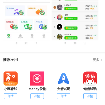
推荐应用
更多 +
小啄赚钱
iMoney爱盈利
火箭试玩
懒猫试玩
详情
详情
详情
详情