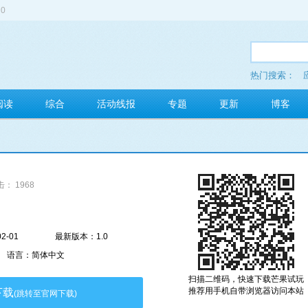
0
热门搜索：
多玩红包
阅读
综合
活动线报
专题
更新
博客
： 1968
2-01
最新版本：1.0
语言：简体中文
扫描二维码，快速下载芒果试玩
推荐用手机自带浏览器访问本站
下载
(跳转至官网下载)