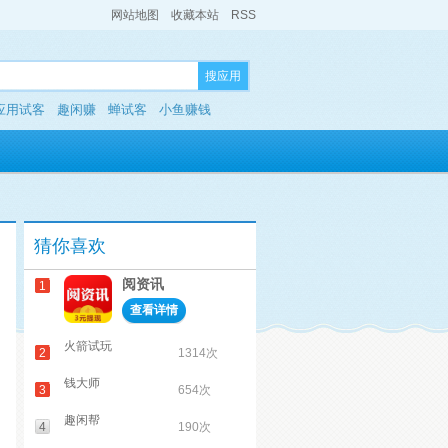
网站地图
收藏本站
RSS
搜应用
应用试客
趣闲赚
蝉试客
小鱼赚钱
猜你喜欢
阅资讯
1
查看详情
火箭试玩
2
1314次
钱大师
3
654次
趣闲帮
4
190次