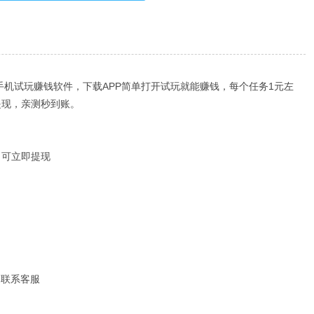
手机试玩赚钱软件，下载APP简单打开试玩就能赚钱，每个任务1元左
提现，亲测秒到账。
，可立即提现
-联系客服