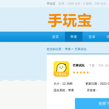
手玩宝
应用：1369 当日：0 新闻：166 当日：
首页
苹果
安卓
您当前位置：
苹果
>
芒果试玩
芒果试玩
下载： 216
点击
大小：12.3MB
更新日期：2022-0
适合系统：苹果
开发者：
免费