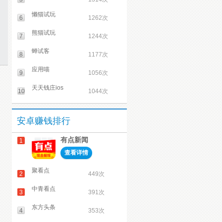
懒猫试玩
6
1262次
熊猫试玩
7
1244次
蝉试客
8
1177次
应用喵
9
1056次
天天钱庄ios
10
1044次
安卓赚钱排行
有点新闻
1
查看详情
聚看点
2
449次
中青看点
3
391次
东方头条
4
353次