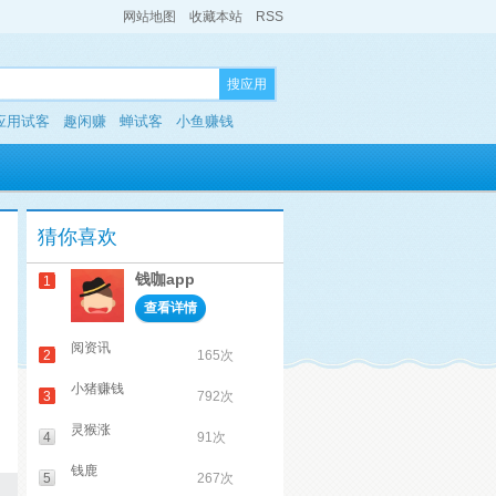
网站地图
收藏本站
RSS
搜应用
应用试客
趣闲赚
蝉试客
小鱼赚钱
猜你喜欢
钱咖app
1
查看详情
阅资讯
2
165次
小猪赚钱
3
792次
灵猴涨
4
91次
钱鹿
5
267次