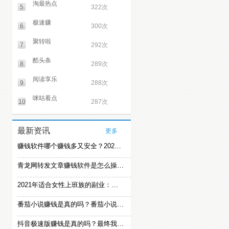
淘最热点
5
322次
极速赚
6
300次
聚转啦
7
292次
酷头条
8
289次
阅读享乐
9
288次
咪咕看点
10
287次
最新资讯
更多
赚钱软件哪个赚钱多又安全？2021精选赚钱软件
青龙网转发文章赚钱软件是怎么操作的？
2021年适合女性上班族的副业：女生在家赚钱兼职推荐
番茄小说赚钱是真的吗？番茄小说怎么操作赚钱
抖音极速版赚钱是真的吗？最终我还是放弃刷视频赚钱