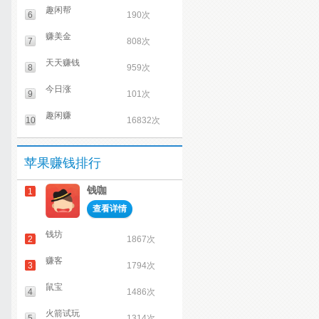
趣闲帮
6
190次
赚美金
7
808次
天天赚钱
8
959次
今日涨
9
101次
趣闲赚
10
16832次
苹果赚钱排行
钱咖
1
查看详情
钱坊
2
1867次
赚客
3
1794次
鼠宝
4
1486次
火箭试玩
5
1314次