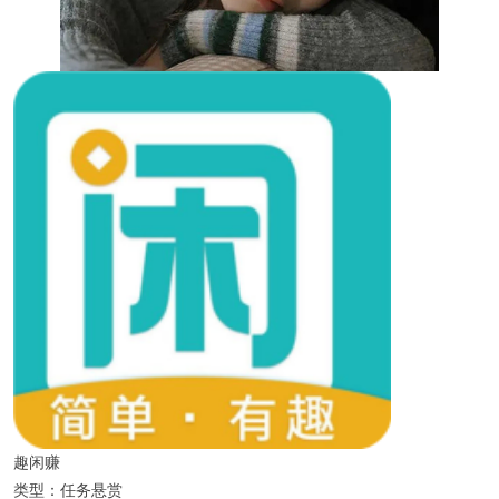
趣闲赚
类型：任务悬赏