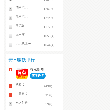
懒猫试玩
6
1262次
熊猫试玩
7
1244次
蝉试客
8
1177次
应用喵
9
1056次
天天钱庄ios
10
1044次
安卓赚钱排行
有点新闻
1
查看详情
聚看点
2
449次
中青看点
3
391次
东方头条
4
353次