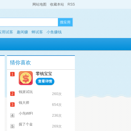
网站地图
收藏本站
RSS
搜应用
应用试客
趣闲赚
蝉试客
小鱼赚钱
猜你喜欢
零钱宝宝
1
查看详情
钱派试玩
2
260次
钱大师
3
654次
小鸟WIFI
4
236次
掘了个金
5
269次