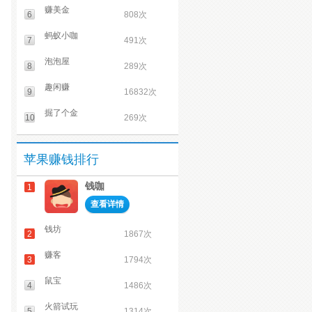
赚美金
6
808次
蚂蚁小咖
7
491次
泡泡屋
8
289次
趣闲赚
9
16832次
掘了个金
10
269次
苹果赚钱排行
钱咖
1
查看详情
钱坊
2
1867次
赚客
3
1794次
鼠宝
4
1486次
火箭试玩
5
1314次