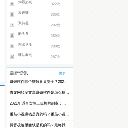
淘最热点
5
322次
极速赚
6
300次
聚转啦
7
292次
酷头条
8
289次
阅读享乐
9
288次
咪咕看点
10
287次
最新资讯
更多
赚钱软件哪个赚钱多又安全？2021精选赚钱软件
青龙网转发文章赚钱软件是怎么操作的？
2021年适合女性上班族的副业：女生在家赚钱兼职推荐
番茄小说赚钱是真的吗？番茄小说怎么操作赚钱
抖音极速版赚钱是真的吗？最终我还是放弃刷视频赚钱