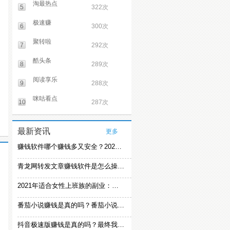
淘最热点
5
322次
极速赚
6
300次
聚转啦
7
292次
酷头条
8
289次
阅读享乐
9
288次
咪咕看点
10
287次
最新资讯
更多
赚钱软件哪个赚钱多又安全？2021精选赚钱软件
青龙网转发文章赚钱软件是怎么操作的？
2021年适合女性上班族的副业：女生在家赚钱兼职推荐
番茄小说赚钱是真的吗？番茄小说怎么操作赚钱
抖音极速版赚钱是真的吗？最终我还是放弃刷视频赚钱