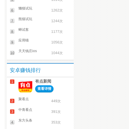
懒猫试玩
6
1262次
熊猫试玩
7
1244次
蝉试客
8
1177次
应用喵
9
1056次
天天钱庄ios
10
1044次
安卓赚钱排行
有点新闻
1
查看详情
聚看点
2
449次
中青看点
3
391次
东方头条
4
353次