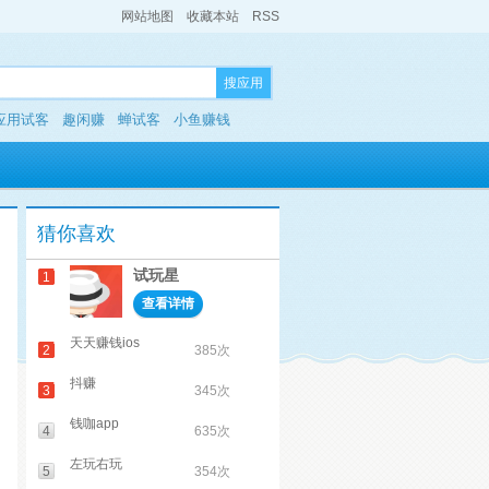
网站地图
收藏本站
RSS
搜应用
应用试客
趣闲赚
蝉试客
小鱼赚钱
猜你喜欢
试玩星
1
查看详情
天天赚钱ios
2
385次
抖赚
3
345次
钱咖app
4
635次
左玩右玩
5
354次