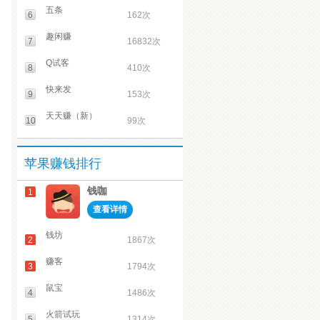
五条
6
162次
趣闲赚
7
16832次
Q试客
8
410次
快来发
9
153次
天天赚（新）
10
99次
苹果赚钱排行
钱咖
1
查看详情
钱坊
2
1867次
赚客
3
1794次
鼠宝
4
1486次
火箭试玩
5
1314次