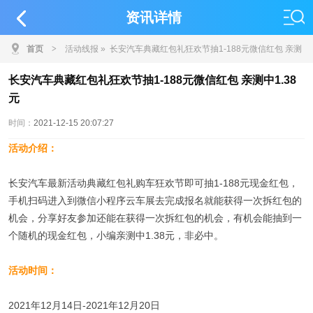
资讯详情
首页
>
活动线报
» 长安汽车典藏红包礼狂欢节抽1-188元微信红包 亲测
中1.38元
长安汽车典藏红包礼狂欢节抽1-188元微信红包 亲测中1.38
元
时间：
2021-12-15 20:07:27
活动介绍：
长安汽车最新活动典藏红包礼购车狂欢节即可抽1-188元现金红包，
手机扫码进入到微信小程序云车展去完成报名就能获得一次拆红包的
机会，分享好友参加还能在获得一次拆红包的机会，有机会能抽到一
个随机的现金红包，小编亲测中1.38元，非必中。
活动时间：
2021年12月14日-2021年12月20日