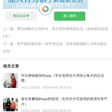
上一篇：腾讯地图出行福利月，每天签到领现金红包（连续签到必得
5元）
下一篇：和平精英微信新一期手游活动，登录抽取随机1-188元微信
红包
相关文章
学生挣钱最快的app（学生党再也不用担心每天的生活
费）
1412人在关注
2024-03-03 18:16:14
做任务赚钱的app秒提现（支持支付宝提现的靠谱任务平
台）
1429人在关注
2024-03-03 18:05:21