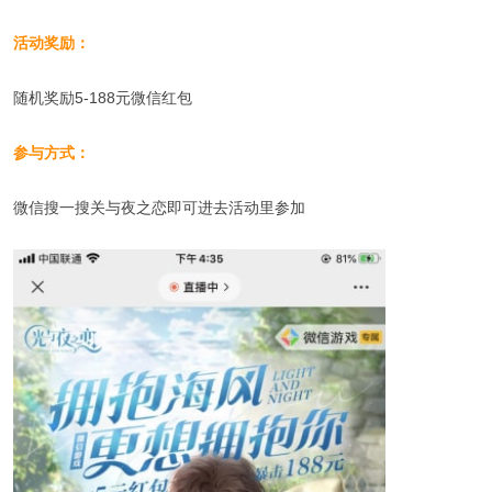
活动奖励：
随机奖励5-188元微信红包
参与方式：
微信搜一搜关与夜之恋即可进去活动里参加