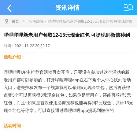
资讯详情
首页
>
活动线报
» 哔哩哔哩新老用户领取12-15元现金红包 可提现到微
信秒到
哔哩哔哩新老用户领取12-15元现金红包 可提现到微信秒到
时间：
2021-11-22 20:32:17
活动介绍：
哔哩哔哩UP主推荐官活动再次开启，只要没有参加过这个活动的新
老用户都可以参加的，打开哔哩哔哩app在右下角个人中心找到活动
入口，进去投稿发布一个视频就可以领到5元现金红包，然后再获得
点赞5个可以再获得3元现金红包，如果你是新用户，还能再获得3元
红包，而且~如果是首次使用必剪投稿也能再得到2元现金，共计13元
现金红包等你拿，可以直接通过哔哩哔哩app提现到微信的
活动时间：