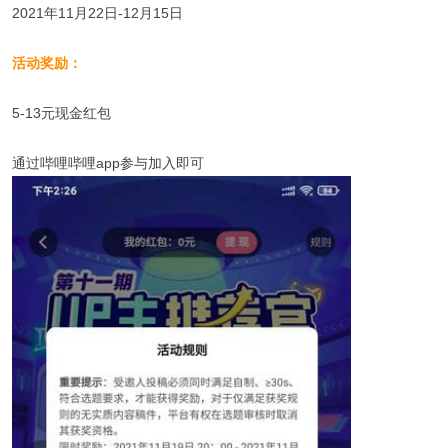
2021年11月22日-12月15日
活动奖励：
5-13元现金红包
通过哔哩哔哩app参与加入即可