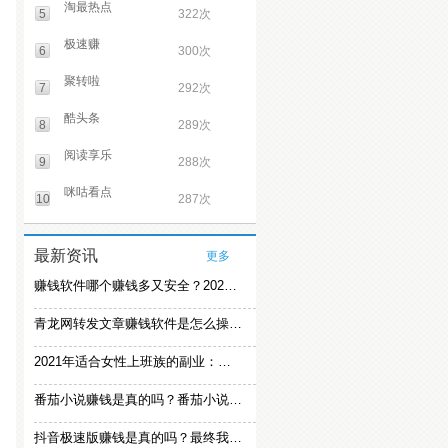
淘最热点
5
322次
极速赚
6
300次
聚转啦
7
292次
酷头条
8
289次
阅读享乐
9
288次
咪咕看点
10
287次
最新资讯
更多
赚钱软件哪个赚钱多又安全？2021精选赚钱软件
青龙网转发文章赚钱软件是怎么操作的？
2021年适合女性上班族的副业：女生在家赚钱兼职推荐
番茄小说赚钱是真的吗？番茄小说怎么操作赚钱
抖音极速版赚钱是真的吗？最终我还是放弃刷视频赚钱