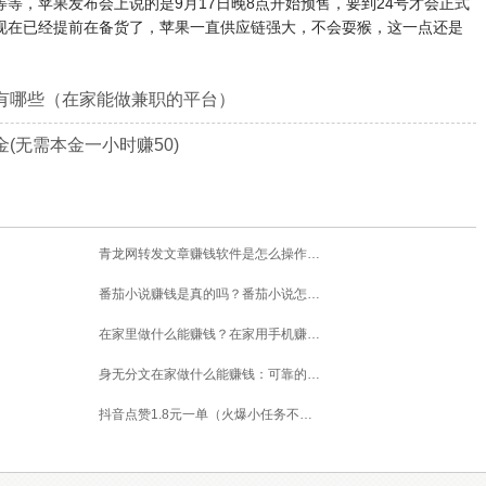
等，苹果发布会上说的是9月17日晚8点开始预售，要到24号才会正式
现在已经提前在备货了，苹果一直供应链强大，不会耍猴，这一点还是
有哪些（在家能做兼职的平台）
(无需本金一小时赚50)
青龙网转发文章赚钱软件是怎么操作的？
番茄小说赚钱是真的吗？番茄小说怎么操作赚钱
在家里做什么能赚钱？在家用手机赚钱的方法
身无分文在家做什么能赚钱：可靠的在家赚钱方法
抖音点赞1.8元一单（火爆小任务不限量）