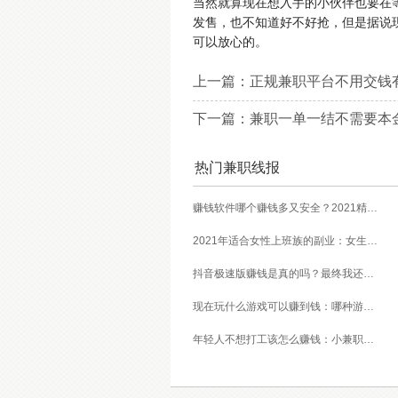
当然就算现在想入手的小伙伴也要在等
发售，也不知道好不好抢，但是据说
可以放心的。
上一篇：
正规兼职平台不用交钱
下一篇：
兼职一单一结不需要本金
热门兼职线报
赚钱软件哪个赚钱多又安全？2021精选赚钱软件
2021年适合女性上班族的副业：女生在家赚钱兼职推荐
抖音极速版赚钱是真的吗？最终我还是放弃刷视频赚钱
现在玩什么游戏可以赚到钱：哪种游戏赚钱比较快？
年轻人不想打工该怎么赚钱：小兼职日赚100元以上