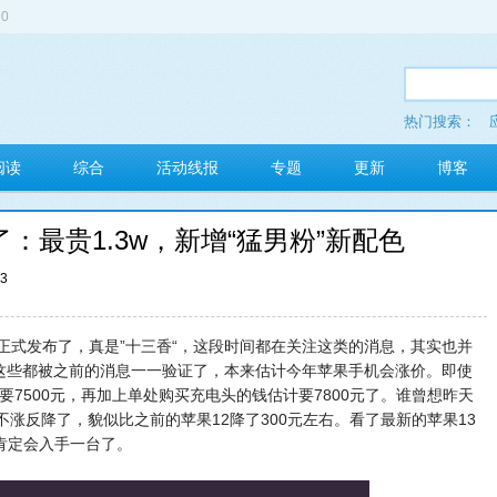
0
热门搜索：
多玩红包
阅读
综合
活动线报
专题
更新
博客
：最贵1.3w，新增“猛男粉”新配色
23
终于正式发布了，真是”十三香“，这段时间都在关注这类的消息，其实也并
率这些都被之前的消息一一验证了，本来估计今年苹果手机会涨价。即使
也要7500元，再加上单处购买充电头的钱估计要7800元了。谁曾想昨天
不涨反降了，貌似比之前的苹果12降了300元左右。看了最新的苹果13
肯定会入手一台了。