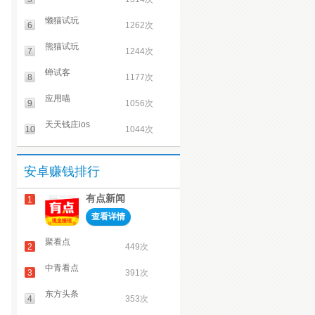
懒猫试玩
6
1262次
熊猫试玩
7
1244次
蝉试客
8
1177次
应用喵
9
1056次
天天钱庄ios
10
1044次
安卓赚钱排行
有点新闻
1
查看详情
聚看点
2
449次
中青看点
3
391次
东方头条
4
353次