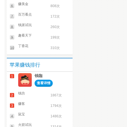
赚美金
6
808次
百万看点
7
172次
钱派试玩
8
260次
趣看天下
9
199次
丁香花
10
310次
苹果赚钱排行
钱咖
1
查看详情
钱坊
2
1867次
赚客
3
1794次
鼠宝
4
1486次
火箭试玩
5
1314次