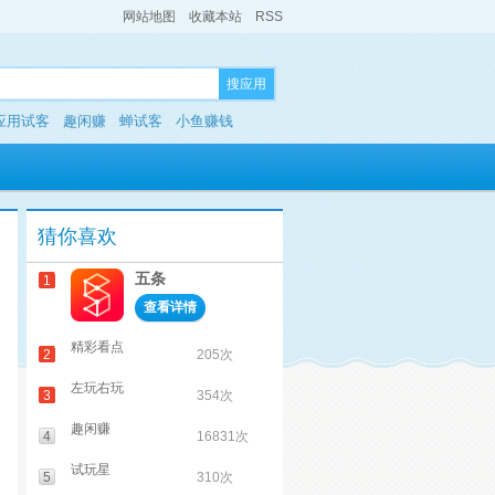
网站地图
收藏本站
RSS
搜应用
应用试客
趣闲赚
蝉试客
小鱼赚钱
猜你喜欢
五条
1
查看详情
精彩看点
2
205次
左玩右玩
3
354次
趣闲赚
4
16831次
试玩星
5
310次