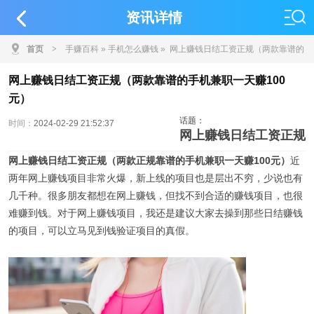
资讯详情
首页
>
手赚百科
»
手机怎么赚钱
» 网上赚钱日结工资正规（两款靠谱的
手机兼职一天赚100元）
网上赚钱日结工资正规（两款靠谱的手机兼职一天赚100
元）
话题：
时间：
2024-02-29 21:52:37
网上赚钱日结工资正规
网上赚钱日结工资正规（两款正规靠谱的手机兼职一天赚100元）
近
两年网上赚钱项目非常火爆，新上线的项目也是层出不穷，少说也有
几千种。很多朋友都想在网上赚钱，但找不到合适的赚钱项目，也很
难赚到钱。对于网上赚钱项目，我还是建议大家去操到那些日结赚钱
的项目，可以立马见到钱验证项目的真假。