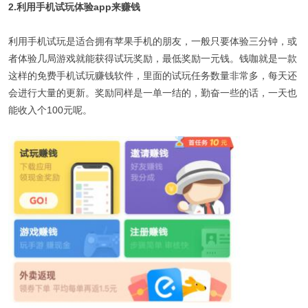
2.利用手机试玩体验app来赚钱
利用手机试玩是适合拥有苹果手机的朋友，一般只要体验三分钟，或
者体验几局游戏就能获得试玩奖励，最低奖励一元钱。钱咖就是一款
这样的免费手机试玩赚钱软件，里面的试玩任务数量非常多，每天还
会进行大量的更新。奖励同样是一单一结的，勤奋一些的话，一天也
能收入个100元呢。