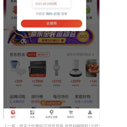
上一篇：德克士狂撒80万张抵用券 孜然鸡柳限时1元吃!