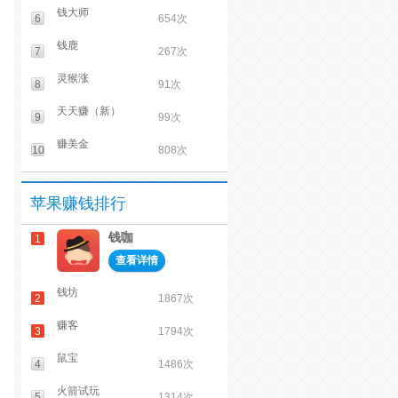
钱大师
6
654次
钱鹿
7
267次
灵猴涨
8
91次
天天赚（新）
9
99次
赚美金
10
808次
苹果赚钱排行
钱咖
1
查看详情
钱坊
2
1867次
赚客
3
1794次
鼠宝
4
1486次
火箭试玩
5
1314次