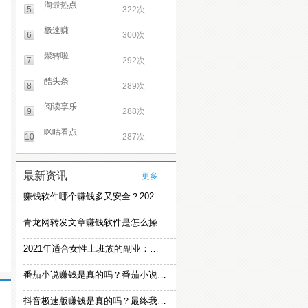
淘最热点
5
322次
极速赚
6
300次
聚转啦
7
292次
酷头条
8
289次
阅读享乐
9
288次
咪咕看点
10
287次
最新资讯
更多
赚钱软件哪个赚钱多又安全？2021精选赚钱软件
青龙网转发文章赚钱软件是怎么操作的？
2021年适合女性上班族的副业：女生在家赚钱兼职推荐
番茄小说赚钱是真的吗？番茄小说怎么操作赚钱
抖音极速版赚钱是真的吗？最终我还是放弃刷视频赚钱