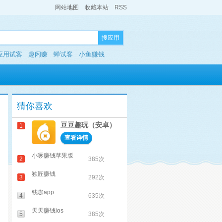
网站地图
收藏本站
RSS
搜应用
应用试客
趣闲赚
蝉试客
小鱼赚钱
猜你喜欢
豆豆趣玩（安卓）
1
查看详情
小啄赚钱苹果版
2
385次
独匠赚钱
3
292次
钱咖app
4
635次
天天赚钱ios
5
385次