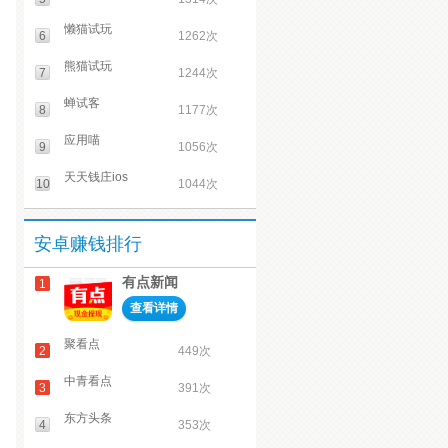
懒猫试玩
6
1262次
熊猫试玩
7
1244次
蝉试客
8
1177次
应用喵
9
1056次
天天钱庄ios
10
1044次
安卓赚钱排行
有点新闻
1
查看详情
聚看点
2
449次
中青看点
3
391次
东方头条
4
353次