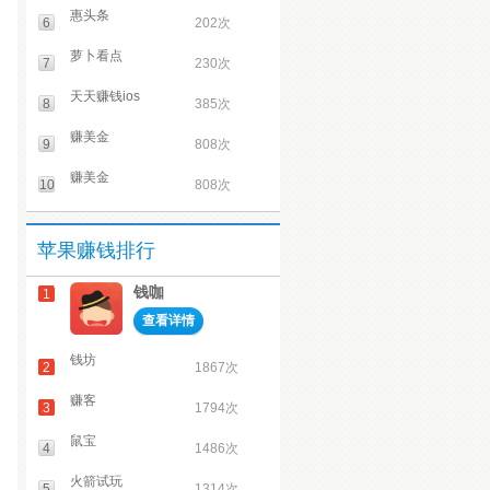
惠头条
6
202次
萝卜看点
7
230次
天天赚钱ios
8
385次
赚美金
9
808次
赚美金
10
808次
苹果赚钱排行
钱咖
1
查看详情
钱坊
2
1867次
赚客
3
1794次
鼠宝
4
1486次
火箭试玩
5
1314次