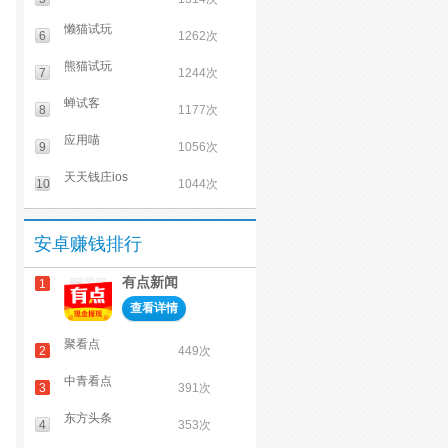
懒猫试玩
6
1262次
熊猫试玩
7
1244次
蝉试客
8
1177次
应用喵
9
1056次
天天钱庄ios
10
1044次
安卓赚钱排行
有点新闻
1
查看详情
聚看点
2
449次
中青看点
3
391次
东方头条
4
353次