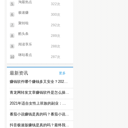
淘最热点
5
322次
极速赚
6
300次
聚转啦
7
292次
酷头条
8
289次
阅读享乐
9
288次
咪咕看点
10
287次
最新资讯
更多
赚钱软件哪个赚钱多又安全？2021精选赚钱软件
青龙网转发文章赚钱软件是怎么操作的？
2021年适合女性上班族的副业：女生在家赚钱兼职推荐
番茄小说赚钱是真的吗？番茄小说怎么操作赚钱
抖音极速版赚钱是真的吗？最终我还是放弃刷视频赚钱