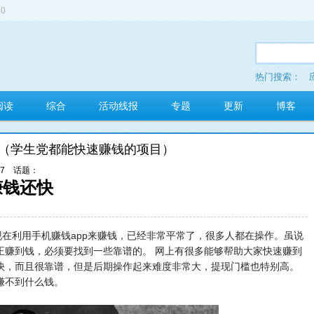
0
热门搜索：
多玩红包
阅读
综合
活动线报
专题
更新
博客
快（学生党都能快速赚钱的项目）
37
话题：
赚钱还快
现在利用手机赚钱app来赚钱，已经非常平常了，很多人都在操作。虽说
正赚到钱，必须要找到一些靠谱的。 网上有很多能够帮助大家快速赚到
快，而且很靠谱，但是后期操作起来难度非常大，提现门槛也特别高。
赚不到什么钱。