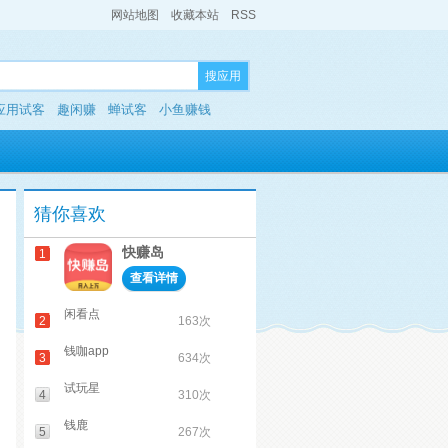
网站地图
收藏本站
RSS
搜应用
应用试客
趣闲赚
蝉试客
小鱼赚钱
猜你喜欢
快赚岛
1
查看详情
闲看点
2
163次
钱咖app
3
634次
试玩星
4
310次
钱鹿
5
267次