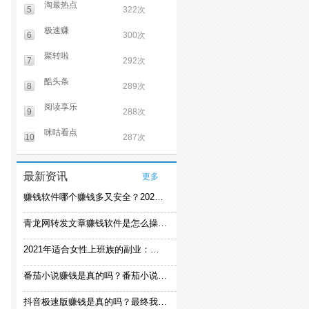
淘最热点
5
322次
极速赚
6
300次
聚转啦
7
292次
酷头条
8
289次
阅读享乐
9
288次
咪咕看点
10
287次
最新资讯
更多
赚钱软件哪个赚钱多又安全？2021精选赚钱软件
青龙网转发文章赚钱软件是怎么操作的？
2021年适合女性上班族的副业：女生在家赚钱兼职推荐
番茄小说赚钱是真的吗？番茄小说怎么操作赚钱
抖音极速版赚钱是真的吗？最终我还是放弃刷视频赚钱