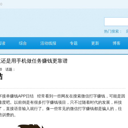
0
热门搜索：
多玩红包
阅读
综合
活动线报
专题
更新
博客
议还是用手机做任务赚钱更靠谱
10
话题：
结
字接单赚钱APP日结 经常看到一些网友在搜索微信打字赚钱，可能是因
难度吧。以前倒是有很多打字赚钱项目，只不过随着时代的发展，科技
了，直接语音输入就行了。像一些常见的微信打字赚钱都是骗人的，往
培训费的。