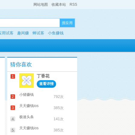
网站地图
收藏本站
RSS
搜应用
应用试客
趣闲赚
蝉试客
小鱼赚钱
猜你喜欢
丁香花
1
查看详情
小猪赚钱
2
792次
天天赚钱ios
3
385次
极速头条
4
141次
天天赚钱ios
5
385次