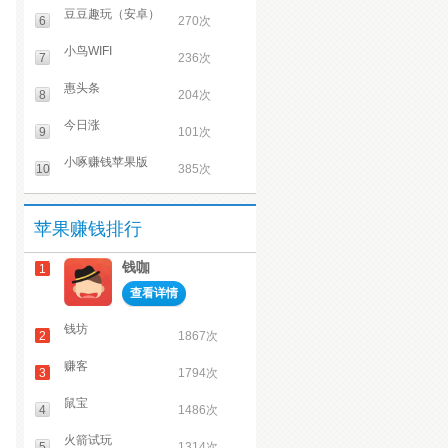
豆豆趣玩（安卓）
6
270次
小鸟WIFI
7
236次
惠头条
8
204次
今日涨
9
101次
小啄赚钱苹果版
10
385次
苹果赚钱排行
钱咖
1
查看详情
钱坊
2
1867次
赚客
3
1794次
鼠宝
4
1486次
火箭试玩
5
1314次