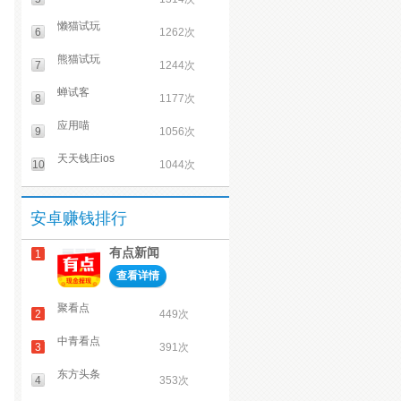
懒猫试玩
6
1262次
熊猫试玩
7
1244次
蝉试客
8
1177次
应用喵
9
1056次
天天钱庄ios
10
1044次
安卓赚钱排行
有点新闻
1
查看详情
聚看点
2
449次
中青看点
3
391次
东方头条
4
353次