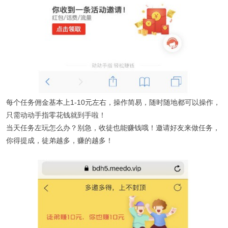
每个任务佣金基本上1-10元左右，操作简易，随时随地都可以操作，
只需动动手指零花钱就到手啦！
当天任务左玩怎么办？别急，收徒也能赚钱哦！邀请好友来做任务，
你得提成，徒弟越多，赚的越多！