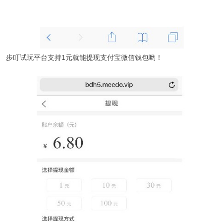
步叮试玩平台支持1元就能提现支付宝微信钱包哟！