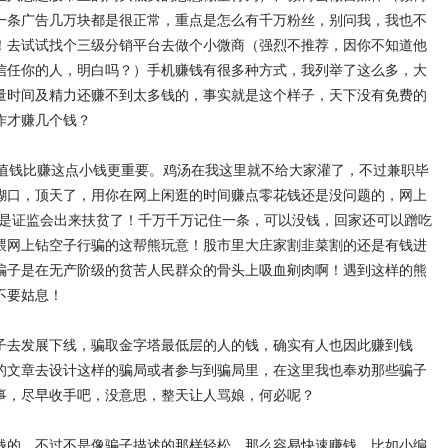
一条广告几万块都是很正常，重点是怎么有千万粉丝，别问我，我也不
！去试试找个三级分销平台去做个小微商（强烈不推荐，因你不知道他
信任你的人，明白吗？）手机赚钱有很多种方式，我列举了这么多，大
量时间及精力还赚不到太多钱的，事实就是这个样子，天下没有免费的
作才赚几个钱？
钱比赚这点小钱更重要。鸡汤在我这里就不给大家灌了，不过兼职毕
糊口，顶天了，用你在网上闲逛的时间赚点零花钱还是没问题的，网上
非是证监会出来扶贫了！千万千万记住一条，可以没钱，回家还可以蹭吃
喂网上钻空子行骗的这帮熊玩意！股市里大庄家割韭菜割的还是有钱进
骗子是在无产阶级的贫苦人民群众的骨头上吸血剜肉啊！遇到这样的熊
不要姑息！
子去发展下线，骗取金字塔最低层的人的钱，确实有人也因此赚到钱
的文章去设计这样的骗局或者参与到骗局里，在这里我也奉劝那些骗子
事，尽早收手吧，没意思，整天让人骂娘，何必呢？
钱的，不过不是像骗子描述的那样轻松，那么容易快速赚钱，比如小编