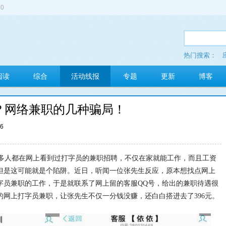
0
热门搜索：
多玩红包
阅读
综合
活动线报
专题
更新
博客
？网络兼职的几种骗局！
46
人都在网上看到过打字员的兼职招聘，不仅在家就能工作，而且工资
但是这可能就是个陷阱。近日，听闻一位张先生反应，原本想找点网上
字员兼职的工作，于是就联系了网上留的客服QQ号，给出的兼职待遇很
网上打字员兼职，让张先生不仅一分钱没赚，还白白搭进去了396元。