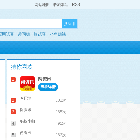
网站地图
收藏本站
RSS
搜应用
应用试客
趣闲赚
蝉试客
小鱼赚钱
猜你喜欢
阅资讯
1
查看详情
今日涨
2
101次
阅资讯
3
165次
蚂蚁小咖
4
491次
闲看点
5
163次