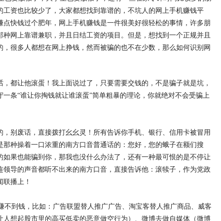
的工资也比较少了，大家都想找到靠谱的，不坑人的网上手机赚钱平
赚点快钱过个肥年，网上手机赚钱是一件很美好很轻松的事情，许多朋
那种网上靠谱兼职，并且日结工资的项目。但是，想找到一个正规并且
的，很多人都想在网上挣钱，然而被骗的也不在少数，那么如何识别网
话，都让他滚蛋！我上面说过了，只要需要交钱的，不是骗子就是坑，
守一条“谁让你掏钱就让谁滚蛋”简单粗暴的理论，你就绝对不会受骗上
的，别废话，直接拨打幺幺灵！所有告诉你手机、银行、信用卡被冒用
是那种操着一口浓重的南方口音普通话的：您好，您的蛾子在额们搜
的如果也能骗到你，那我也没什么办法了，还有一种最可恨的是不停让
连领导的声音都听不出来的南方口音，直接告诉他：滚犊子，作为党政
闻联播上！
不到钱，比如：广告联盟替人推广广告、淘宝客替人推广商品、威客
让人想起股市里的高买低卖的恶意做空行为）、微博去做自媒体（微博