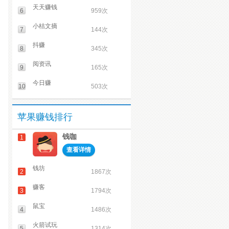
天天赚钱
6
959次
小桔文摘
7
144次
抖赚
8
345次
阅资讯
9
165次
今日赚
10
503次
苹果赚钱排行
钱咖
1
查看详情
钱坊
2
1867次
赚客
3
1794次
鼠宝
4
1486次
火箭试玩
5
1314次