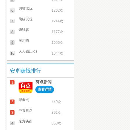
懒猫试玩
6
1262次
熊猫试玩
7
1244次
蝉试客
8
1177次
应用喵
9
1056次
天天钱庄ios
10
1044次
安卓赚钱排行
有点新闻
1
查看详情
聚看点
2
449次
中青看点
3
391次
东方头条
4
353次