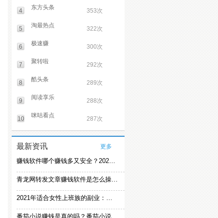
东方头条
4
353次
淘最热点
5
322次
极速赚
6
300次
聚转啦
7
292次
酷头条
8
289次
阅读享乐
9
288次
咪咕看点
10
287次
最新资讯
更多
赚钱软件哪个赚钱多又安全？2021精选赚钱软件
青龙网转发文章赚钱软件是怎么操作的？
2021年适合女性上班族的副业：女生在家赚钱兼职推荐
番茄小说赚钱是真的吗？番茄小说怎么操作赚钱