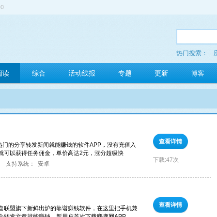
0
热门搜索：
多玩红包
阅读
综合
活动线报
专题
更新
博客
查看详情
热门的分享转发新闻就能赚钱的软件APP，没有充值入
就可以获得任务佣金，单价高达2元，涨分超级快
下载:
47次
支持系统：
安卓
查看详情
欢喜联盟旗下新鲜出炉的靠谱赚钱软件，在这里把手机兼
会转发文章就能赚钱。新用户首次下载麋鹿网APP