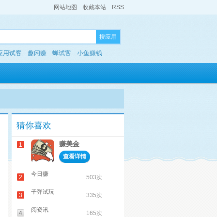
网站地图
收藏本站
RSS
搜应用
应用试客
趣闲赚
蝉试客
小鱼赚钱
猜你喜欢
赚美金
1
查看详情
今日赚
2
503次
子弹试玩
3
335次
阅资讯
4
165次