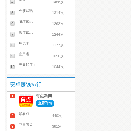
鼠宝
4
1486次
火箭试玩
5
1314次
懒猫试玩
6
1262次
熊猫试玩
7
1244次
蝉试客
8
1177次
应用喵
9
1056次
天天钱庄ios
10
1044次
安卓赚钱排行
有点新闻
1
查看详情
聚看点
2
449次
中青看点
3
391次