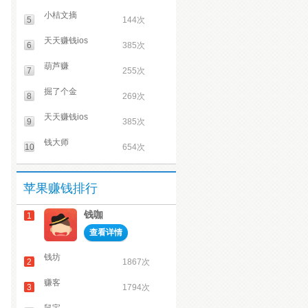
小桔文摘
5
144次
天天赚钱ios
6
385次
葫芦赚
7
255次
掘了个金
8
269次
天天赚钱ios
9
385次
钱大师
10
654次
苹果赚钱排行
钱咖
1
查看详情
钱坊
2
1867次
赚客
3
1794次