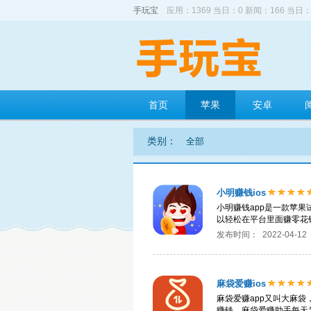
手玩宝
应用：1369 当日：0 新闻：166 当日：
首页
苹果
安卓
类别：
全部
小明赚钱ios
小明赚钱app是一款苹
以轻松在平台里面赚零花
发布时间：
2022-04-12
麻袋爱赚ios
麻袋爱赚app又叫大麻
赚钱。麻袋爱赚助手每天