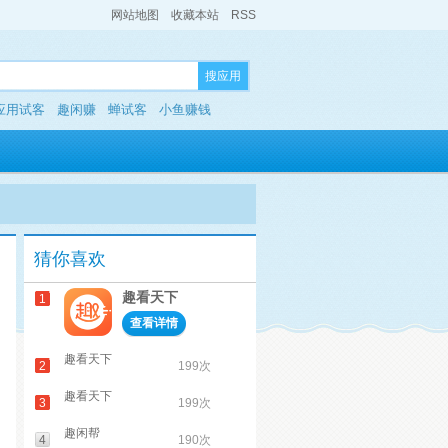
网站地图
收藏本站
RSS
搜应用
应用试客
趣闲赚
蝉试客
小鱼赚钱
猜你喜欢
趣看天下
1
查看详情
趣看天下
2
199次
趣看天下
3
199次
趣闲帮
4
190次