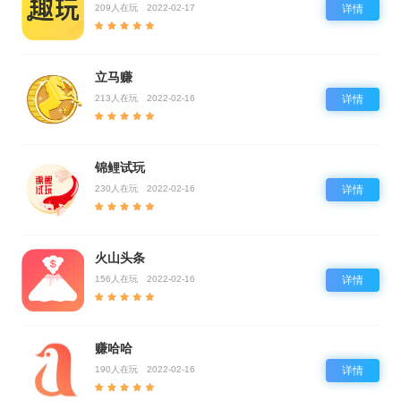
209人在玩
2022-02-17
详情
立马赚
213人在玩
2022-02-16
详情
锦鲤试玩
230人在玩
2022-02-16
详情
火山头条
156人在玩
2022-02-16
详情
赚哈哈
190人在玩
2022-02-16
详情