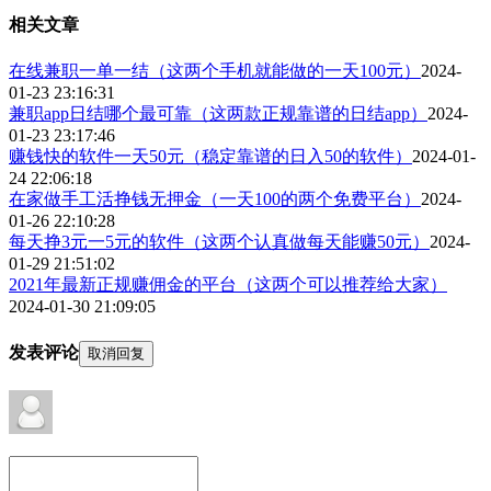
相关文章
在线兼职一单一结（这两个手机就能做的一天100元）
2024-
01-23 23:16:31
兼职app日结哪个最可靠（这两款正规靠谱的日结app）
2024-
01-23 23:17:46
赚钱快的软件一天50元（稳定靠谱的日入50的软件）
2024-01-
24 22:06:18
在家做手工活挣钱无押金（一天100的两个免费平台）
2024-
01-26 22:10:28
每天挣3元一5元的软件（这两个认真做每天能赚50元）
2024-
01-29 21:51:02
2021年最新正规赚佣金的平台（这两个可以推荐给大家）
2024-01-30 21:09:05
发表评论
取消回复