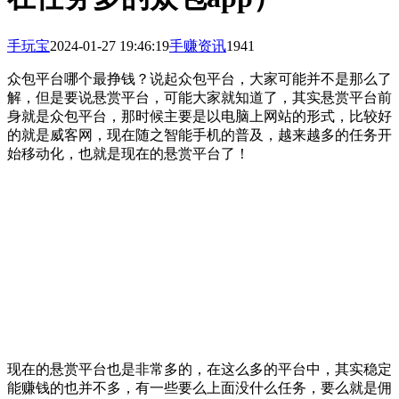
手玩宝
2024-01-27 19:46:19
手赚资讯
1941
众包平台哪个最挣钱？说起众包平台，大家可能并不是那么了
解，但是要说悬赏平台，可能大家就知道了，其实悬赏平台前
身就是众包平台，那时候主要是以电脑上网站的形式，比较好
的就是威客网，现在随之智能手机的普及，越来越多的任务开
始移动化，也就是现在的悬赏平台了！
现在的悬赏平台也是非常多的，在这么多的平台中，其实稳定
能赚钱的也并不多，有一些要么上面没什么任务，要么就是佣