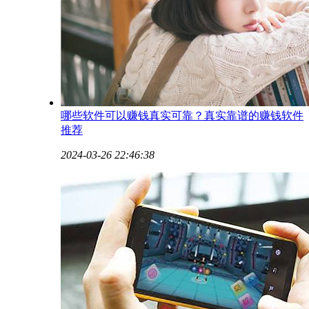
哪些软件可以赚钱真实可靠？真实靠谱的赚钱软件
推荐
2024-03-26 22:46:38