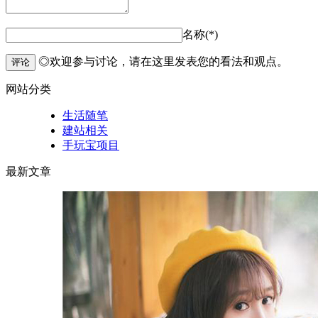
名称(*)
◎欢迎参与讨论，请在这里发表您的看法和观点。
评论
网站分类
生活随笔
建站相关
手玩宝项目
最新文章