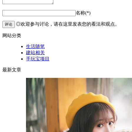
名称(*)
◎欢迎参与讨论，请在这里发表您的看法和观点。
评论
网站分类
生活随笔
建站相关
手玩宝项目
最新文章