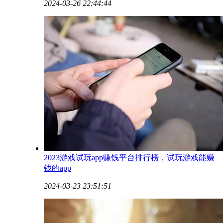
2024-03-26 22:44:44
2023游戏试玩app赚钱平台排行榜，试玩游戏能赚
钱的app
2024-03-23 23:51:51