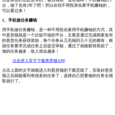
台，做了也有2年了吧！所以在找不用投资在家手机赚钱的，
可以看过来！
1、手机做任务赚钱
用手机做任务赚钱，是一种不用投在家用手机赚钱的方式，其
中悬赏猫就是一个比较不错的平台，主要是通过完成商家发布
的悬赏任务获得奖励，每个任务从几毛钱到几十元的都有，根
据任务要求完成任务之后提交审核，通过了就能获得奖励了，
做的任务越多，收入就会越多！
点击进入官方下载悬赏猫APP
点击上面的文字就能进入到悬赏猫的下载页面了，安装好悬赏
猫之后就能看到有很多的任务了，选择自己想要做的任务去领
取就行了。