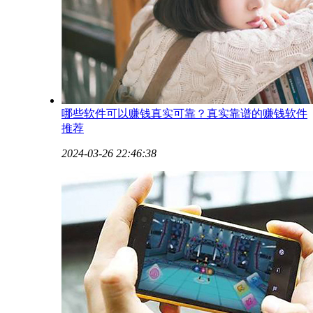
哪些软件可以赚钱真实可靠？真实靠谱的赚钱软件
推荐
2024-03-26 22:46:38