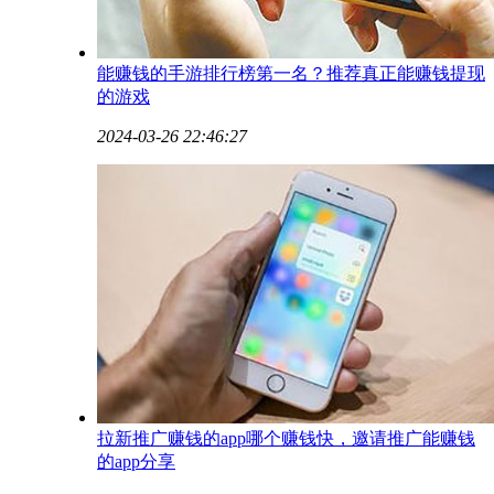
能赚钱的手游排行榜第一名？推荐真正能赚钱提现
的游戏
2024-03-26 22:46:27
​拉新推广赚钱的app哪个赚钱快，邀请推广能赚钱
的app分享