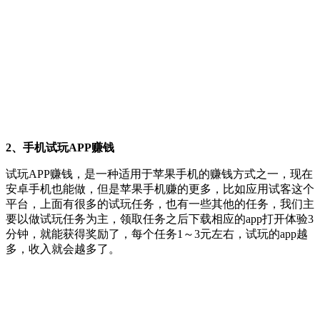
2、手机试玩APP赚钱
试玩APP赚钱，是一种适用于苹果手机的赚钱方式之一，现在
安卓手机也能做，但是苹果手机赚的更多，比如应用试客这个
平台，上面有很多的试玩任务，也有一些其他的任务，我们主
要以做试玩任务为主，领取任务之后下载相应的app打开体验3
分钟，就能获得奖励了，每个任务1～3元左右，试玩的app越
多，收入就会越多了。