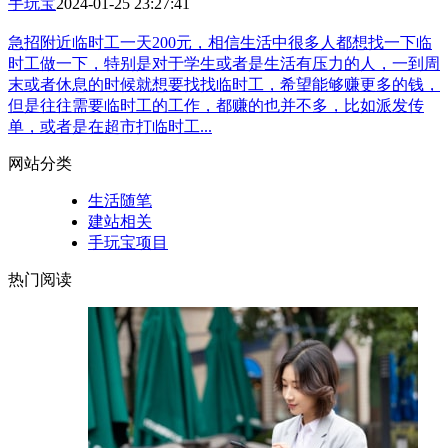
手玩宝
2024-01-25 23:27:41
急招附近临时工一天200元，相信生活中很多人都想找一下临
时工做一下，特别是对于学生或者是生活有压力的人，一到周
末或者休息的时候就想要找找临时工，希望能够赚更多的钱，
但是往往需要临时工的工作，都赚的也并不多，比如派发传
单，或者是在超市打临时工...
网站分类
生活随笔
建站相关
手玩宝项目
热门阅读